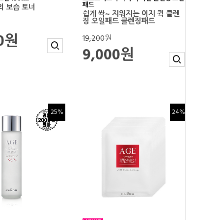
패드
의 보습 토너
쉽게 싹~ 지워지는 이지 퀵 클렌
징 오일패드 클렌징패드
00원
19,200
원
9,000원
25%
24%