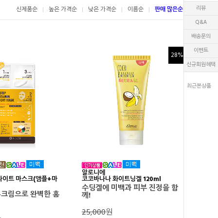
리뷰
리뷰
신제품순
높은 가격순
낮은 가격순
이름순
판매 많은순
Q&A
Q&A
배송문의
배송문의
이벤트
이벤트
28%
신규회원혜택
신규회원혜택
최근본상품
최근본상품
알로니에
라이트 마스크(앰플+마
코코바나나 화이트닝겔 120ml
수딩겔에 미백과 피부 진정을 함
-크림으로 완벽한 홈
께!
25,000
원