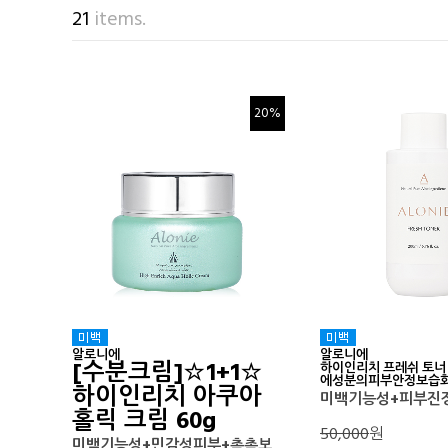
21
items.
20%
알로니에
알로니에
[수분크림]☆1+1☆
하이인리치 프레쉬 토너 
에성분의피부안정보습화
하이인리치 아쿠아
미백기능성+피부진
홀릭 크림 60g
50,000
원
미백기능성+민감성피부+촉촉보