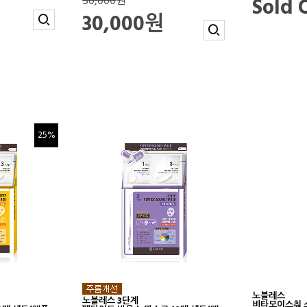
Sold 
50,000
원
30,000원
25%
노블레스
노블레스 3단계
비타모이스춰 스