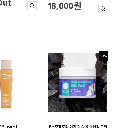
Out
18,000원
53%
킨 150ml
코스모팩토리 이지 퀵 차콜 클렌징 오일