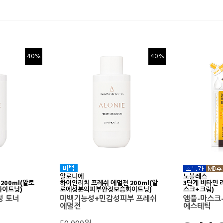
40%
40%
알로니에
노블레스
200ml(알로
하이인리치 프레쉬 에멀젼 200ml(알
3단계 비타민 
이트닝)
로에성분의피부안정보습화이트닝)
스크+크림)
정 토너
미백기능성+민감성피부 프레쉬
앰플-마스크
에멀전
에스테틱