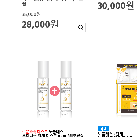
30,000원
습
35,000
원
28,000원
수분촉촉미스트
노블레스
노블레스 3단계
루미너스 알게 미스트 80ml(해조류성