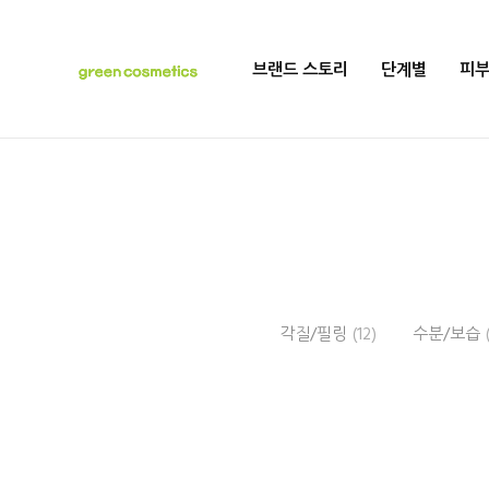
브랜드 스토리
단계별
피
각질/필링
(12)
수분/보습