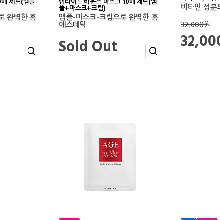
0매 세트(앰플
펩타이드 바운스 마스크 10매 세트(앰
비타민 성분
플+마스크+크림)
로 완벽한 홈
앰플-마스크-크림으로 완벽한 홈
32,000
원
에스테틱
32,0
Sold Out