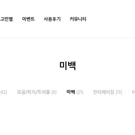
부고민별
이벤트
사용후기
커뮤니티
미백
(42)
모공/피지/트러블
(9)
미백
(21)
안티에이징
(13)