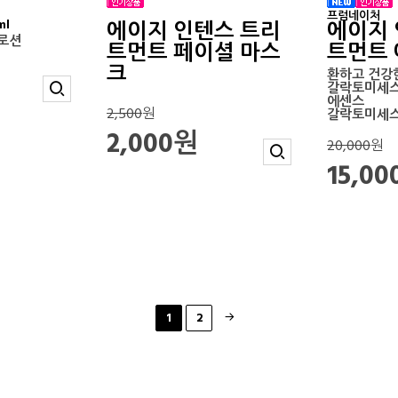
프럼네이처
ml
에이지 인텐스 트리
에이지 
 로션
트먼트 페이셜 마스
트먼트
크
환하고 건강
갈락토미세스
에센스
2,500
원
갈락토미세스
2,000원
20,000
원
15,0
1
2