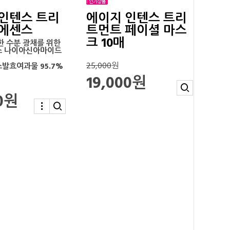
인텐스 트리
에이지 인텐스 트리
 에센스
트먼트 페이셜 마스
크 10매
한 수분 광채를 위한
 나이아신아마이드
25,000
원
발효여과물 95.7%
19,000원
00원