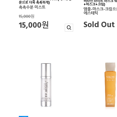
비타민 라이트 마스크 1
분으로 더욱 촉촉하게)
+마스크+크림)
촉촉수분 미스트
앰플-마스크-크림으
에스테틱
15,000
원
Sold Out
15,000원