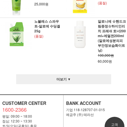
(품절)
25,000원
노블레스 스파우
알로니에 ☆핸드크
트-알로에 수딩겔
림증정☆하이인리
25g
치 프레쉬 토너200
ml+에멀젼200ml
(품절)
(알로에성분의피
부안정보습화이트
닝)
100,000원
60,000원
더보기 ▼
CUSTOMER CENTER
BANK ACCOUNT
1600-2366
기업 118-128707-01-015
예금주 (주) 테라선
평일: 09:00 ~ 18:00
점심: 12:30 ~ 13:30
고객
토/일요일(공휴일) 휴무