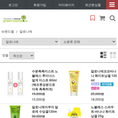
로그인
회원가입
마이페이지
최근본상품
브랜드별
알로니에
정렬
수분촉촉미스트 노
알로니에코코바나
블레스 루미너스
나 화이트닝겔 120
알게 미스트 80ml
ml
(해조류성분으로
더욱 촉촉하게)
15,000원
25,000원
15,000원
18,000원
알로니에아쿠아 알
노블레스 스파우
로에 수딩겔120m
트-바나나 화이트
닝겔 25g
30,000원