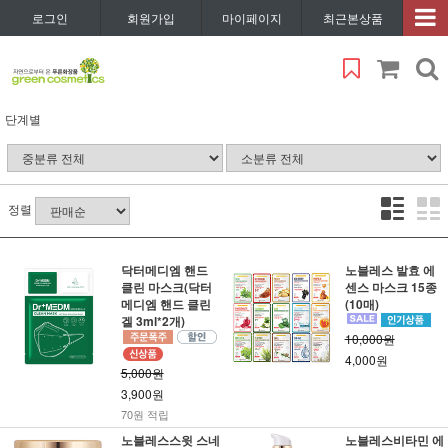
로그인
회원가입
마이페이지
최근본상품
단계별
정렬
닥터메디엠 핸드
노블레스 발효 에
클린 마스크(닥터
센스 마스크 15종
메디엠 핸드 클린
(10매)
겔 3ml*2개)
10,000원
4,000원
5,000원
3,900원
70원 적립
노블레스스윗 스네
노블레스비타민 에