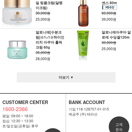
일 링클크림(달팽
센스 80m
이크림)
30,000원
60,000원
25,000원
39,000원
알로니에[수분크
알로니에아쿠아 알
림]☆1+1☆하이인
로에 수딩겔120m
리치 아쿠아 홀릭
30,000원
크림 60g
25,000원
35,000원
28,000원
더보기 ▼
CUSTOMER CENTER
BANK ACCOUNT
1600-2366
기업 118-128707-01-015
예금주 (주) 테라선
평일: 09:00 ~ 18:00
점심: 12:30 ~ 13:30
고객
토/일요일(공휴일) 휴무
문의